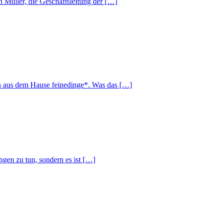
 Müller, die Geschäftsleitung der […]
lan aus dem Hause feinedinge*. Was das […]
en zu tun, sondern es ist […]