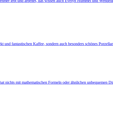
nehmer lebt und arbeitet, das wissen auch Evelyn Hummel und Wendelin
alekt und fantastischen Kaffee, sondern auch besonders schönes Porzel
t nichts mit mathematischen Formeln oder ähnlichen unbequemen Ding