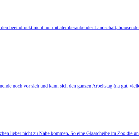
n beeindruckt nicht nur mit atemberaubender Landschaft, brausende
ende noch vor sich und kann sich den ganzen Arbeitstag (na gut, viell
en lieber nicht zu Nahe kommen. So eine Glasscheibe im Zoo die uns 