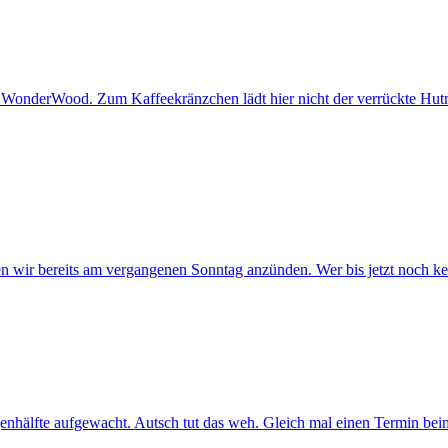
n WonderWood. Zum Kaffeekränzchen lädt hier nicht der verrückte Hutm
en wir bereits am vergangenen Sonntag anzünden. Wer bis jetzt noch k
hälfte aufgewacht. Autsch tut das weh. Gleich mal einen Termin beim