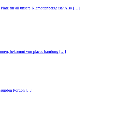
latz für all unsere Klamottenberge ist? Also […]
n können, bekommt von places hamburg […]
gesunden Portion […]