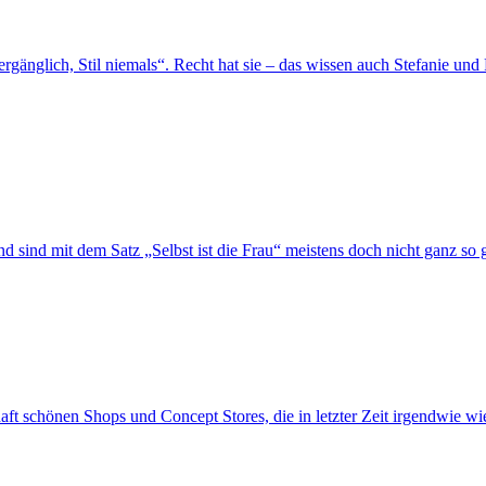
änglich, Stil niemals“. Recht hat sie – das wissen auch Stefanie und
d sind mit dem Satz „Selbst ist die Frau“ meistens doch nicht ganz so
aft schönen Shops und Concept Stores, die in letzter Zeit irgendwie 